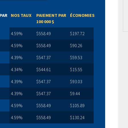
PAR
NOS TAUX
PAIEMENT PAR
ÉCONOMIES
100 000 $
4.59%
$558.49
$197.72
4.59%
$558.49
$90.26
4.39%
$547.37
$59.53
4.34%
$544.61
$15.55
4.39%
$547.37
$93.03
4.39%
$547.37
$9.44
4.59%
$558.49
$105.89
4.59%
$558.49
$130.24