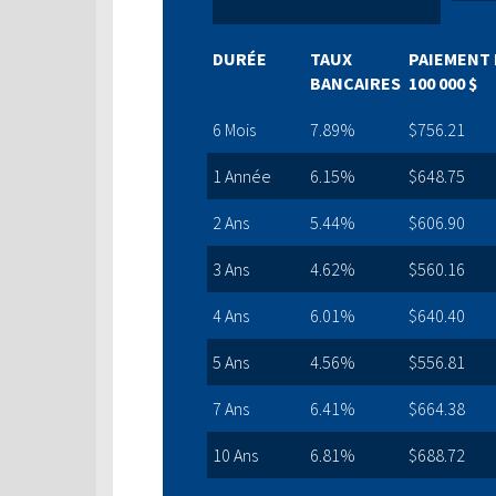
DURÉE
TAUX
PAIEMENT 
BANCAIRES
100 000 $
6 Mois
7.89%
$756.21
1 Année
6.15%
$648.75
2 Ans
5.44%
$606.90
3 Ans
4.62%
$560.16
4 Ans
6.01%
$640.40
5 Ans
4.56%
$556.81
7 Ans
6.41%
$664.38
10 Ans
6.81%
$688.72