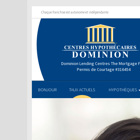
Chaque franchise est autonome et indépendante
Dominion Lending Centres The Mortgage 
Permis de Courtage #316454
BONJOUR
TAUX ACTUELS
HYPOTHÈQUES