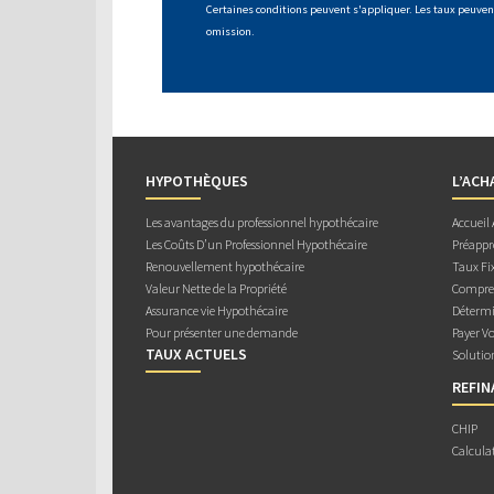
Certaines conditions peuvent s'appliquer. Les taux peuvent
omission.
HYPOTHÈQUES
L’ACH
Les avantages du professionnel hypothécaire
Accueil
Les Coûts D’un Professionnel Hypothécaire
Préappr
Renouvellement hypothécaire
Taux Fix
Valeur Nette de la Propriété
Compren
Assurance vie Hypothécaire
Détermi
Pour présenter une demande
Payer V
TAUX ACTUELS
Solutio
REFI
CHIP
Calcula