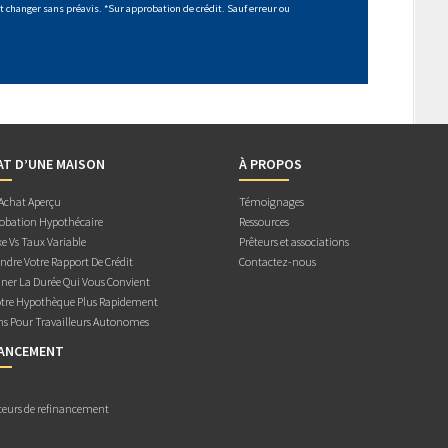
 changer sans préavis. *Sur approbation de crédit. Sauf erreur ou
AT D’UNE MAISON
À PROPOS
 Achat Aperçu
Témoignages
obation Hypothécaire
Ressources
e Vs Taux Variable
Prêteurs et associations
dre Votre Rapport De Crédit
Contactez-nous
ner La Durée Qui Vous Convient
otre Hypothèque Plus Rapidement
ns Pour Travailleurs Autonomes
NANCEMENT
teurs de refinancement