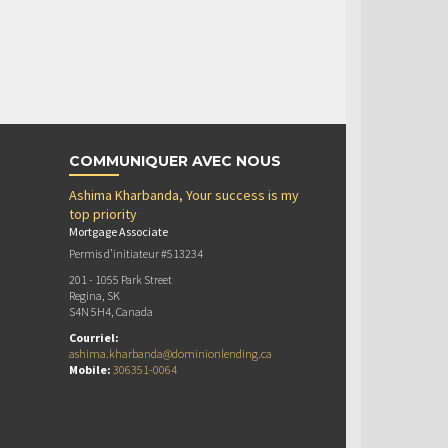
COMMUNIQUER AVEC NOUS
Ashima Kharbanda, Your success is my
top priority
Mortgage Associate
Permis d’initiateur #513234
201 - 1055 Park Street
Regina, SK
S4N 5H4, Canada
Courriel:
ashima.kharbanda@dominionlending.ca
Mobile:
306351-0064