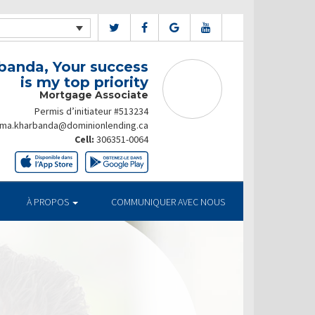
banda, Your success
is my top priority
Mortgage Associate
Permis d’initiateur #513234
ima.kharbanda@dominionlending.ca
Cell:
306351-0064
À PROPOS
COMMUNIQUER AVEC NOUS